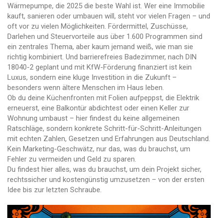
Wärmepumpe, die 2025 die beste Wahl ist.
Wer eine Immobilie
kauft, sanieren oder umbauen will, steht vor vielen Fragen – und
oft vor zu vielen Möglichkeiten.
Fördermittel
,
Zuschüsse,
Darlehen und Steuervorteile aus über 1.600 Programmen
sind
ein zentrales Thema, aber kaum jemand weiß, wie man sie
richtig kombiniert. Und
barrierefreies Badezimmer
,
nach DIN
18040-2 geplant und mit KfW-Förderung finanziert
ist kein
Luxus, sondern eine kluge Investition in die Zukunft –
besonders wenn ältere Menschen im Haus leben.
Ob du deine Küchenfronten mit Folien aufpeppst, die Elektrik
erneuerst, eine Balkontür abdichtest oder einen Keller zur
Wohnung umbaust – hier findest du keine allgemeinen
Ratschläge, sondern konkrete Schritt-für-Schritt-Anleitungen
mit echten Zahlen, Gesetzen und Erfahrungen aus Deutschland.
Kein Marketing-Geschwätz, nur das, was du brauchst, um
Fehler zu vermeiden und Geld zu sparen.
Du findest hier alles, was du brauchst, um dein Projekt sicher,
rechtssicher und kostengünstig umzusetzen – von der ersten
Idee bis zur letzten Schraube.