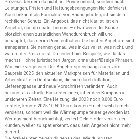
Prozess, bei dem du nicht nur Preise nennst, sondern auch
Leistungen, Fristen und Haftungsbedingungen klar definierst
.
Auch bekannt als
Formalität von Bauangeboten
, ist sie dein
rechtlicher Schutz. Ein Angebot, das nicht klar ist, ist ein
Angebot, das du später bereust – etwa wenn der Kunde
plötzlich einen zusätzlichen Wanddurchbruch will und
behauptet, das sei im Preis enthalten.
Die besten Angebote sind
transparent. Sie nennen genau, was inklusive ist, was nicht, und
warum der Preis so ist. Du findest hier Beispiele, wie du das
machst – ohne juristischen Jargon, ohne überflüssige Phrasen.
Was viele vergessen: Der Angebotspreis hängt auch vom
Baupreis 2025
,
den aktuellen Marktpreisen für Materialien und
Arbeitskräfte in Deutschland, die sich durch Inflation,
Lieferengpässe und neue Vorschriften verändern
. Auch
bekannt als
aktuelle Baukostenindex
, ist er dein Kompass in
unsicheren Zeiten.
Eine Heizung, die 2023 noch 8.000 Euro
kostete, könnte 2025 10.500 Euro kosten – nicht weil du mehr
verdienst, sondern weil die Wärmepumpe teurer geworden ist.
Wer das nicht berücksichtigt, verliert Geld – oder verliert den
Kunden, weil er zu spät erkennt, dass sein Angebot nicht mehr
stimmt.
Die Artikel unten zeigen dir genau das: Wie du Kosten