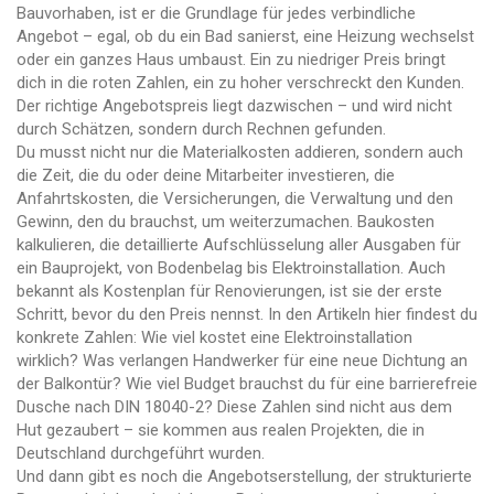
Bauvorhaben
, ist er die Grundlage für jedes verbindliche
Angebot – egal, ob du ein Bad sanierst, eine Heizung wechselst
oder ein ganzes Haus umbaust.
Ein zu niedriger Preis bringt
dich in die roten Zahlen, ein zu hoher verschreckt den Kunden.
Der richtige Angebotspreis liegt dazwischen – und wird nicht
durch Schätzen, sondern durch Rechnen gefunden.
Du musst nicht nur die Materialkosten addieren, sondern auch
die Zeit, die du oder deine Mitarbeiter investieren, die
Anfahrtskosten, die Versicherungen, die Verwaltung und den
Gewinn, den du brauchst, um weiterzumachen.
Baukosten
kalkulieren
,
die detaillierte Aufschlüsselung aller Ausgaben für
ein Bauprojekt, von Bodenbelag bis Elektroinstallation
. Auch
bekannt als
Kostenplan für Renovierungen
, ist sie der erste
Schritt, bevor du den Preis nennst.
In den Artikeln hier findest du
konkrete Zahlen: Wie viel kostet eine Elektroinstallation
wirklich? Was verlangen Handwerker für eine neue Dichtung an
der Balkontür? Wie viel Budget brauchst du für eine barrierefreie
Dusche nach DIN 18040-2? Diese Zahlen sind nicht aus dem
Hut gezaubert – sie kommen aus realen Projekten, die in
Deutschland durchgeführt wurden.
Und dann gibt es noch die
Angebotserstellung
,
der strukturierte