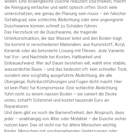
wollen: Eine bodengleiche Dusche reduziert Sturzrisiken, macht
die Reinigung einfacher und wirkt optisch offen. Doch viele
unterschätzen, wie genau die Planung sein muss – ein falscher
Gefällegrad, eine schlechte Abdichtung oder eine ungeeignete
Duschwanne können schnell zu Schäden führen.
Das Herzstück ist die
Duschwanne
,
die tragende
Unterkonstruktion, die das Wasser leitet und den Boden trägt
.
Sie kommt in verschiedenen Materialien: aus Kunststoff, Acryl,
Keramik oder als betonierte Lösung mit Fliesen. Jede Variante
hat Vor- und Nachteile bei Kosten, Haltbarkeit und
Einbauaufwand. Wer auf Dauer bestehen will, wählt eine stabile,
wasserdichte Basis – und das bedeutet oft: kein schneller Trick,
sondern eine sorgfältig ausgeführte
Abdichtung
,
die alle
Übergänge, Rohrdurchführungen und Fugen dicht macht
. Hier
ist kein Platz für Kompromisse. Eine schlechte Abdichtung
führt nicht zu einem nassen Boden – sie ruiniert die Decke
unten, schafft Schimmel und kostet tausende Euro an
Reparaturen.
Und dann gibt es noch die
Barrierefreiheit
,
den Anspruch, dass
jeder – unabhängig von Alter oder Mobilität – die Dusche sicher
nutzen kann
. Das ist nicht nur für ältere Menschen wichtig.
Kinder, Menschen mit vorübergehenden Verletzungen oder