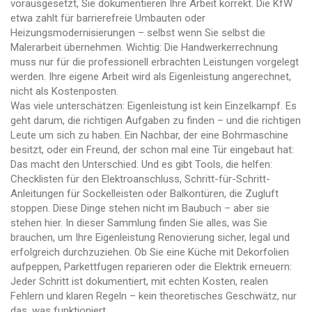
vorausgesetzt, Sie dokumentieren Ihre Arbeit korrekt.
Die KfW
etwa zahlt für barrierefreie Umbauten oder
Heizungsmodernisierungen – selbst wenn Sie selbst die
Malerarbeit übernehmen. Wichtig: Die Handwerkerrechnung
muss nur für die professionell erbrachten Leistungen vorgelegt
werden. Ihre eigene Arbeit wird als Eigenleistung angerechnet,
nicht als Kostenposten.
Was viele unterschätzen: Eigenleistung ist kein Einzelkampf. Es
geht darum, die richtigen Aufgaben zu finden – und die richtigen
Leute um sich zu haben. Ein Nachbar, der eine Bohrmaschine
besitzt, oder ein Freund, der schon mal eine Tür eingebaut hat:
Das macht den Unterschied. Und es gibt Tools, die helfen:
Checklisten für den Elektroanschluss, Schritt-für-Schritt-
Anleitungen für Sockelleisten oder Balkontüren, die Zugluft
stoppen. Diese Dinge stehen nicht im Baubuch – aber sie
stehen hier. In dieser Sammlung finden Sie alles, was Sie
brauchen, um Ihre Eigenleistung Renovierung sicher, legal und
erfolgreich durchzuziehen. Ob Sie eine Küche mit Dekorfolien
aufpeppen, Parkettfugen reparieren oder die Elektrik erneuern:
Jeder Schritt ist dokumentiert, mit echten Kosten, realen
Fehlern und klaren Regeln – kein theoretisches Geschwätz, nur
das, was funktioniert.