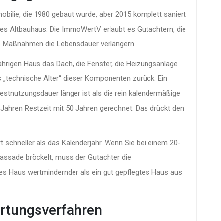
mobilie, die 1980 gebaut wurde, aber 2015 komplett saniert
tes Altbauhaus. Die
ImmoWertV
erlaubt es Gutachtern, die
e Maßnahmen die Lebensdauer verlängern.
-jährigen Haus das Dach, die Fenster, die Heizungsanlage
as „technische Alter“ dieser Komponenten zurück. Ein
estnutzungsdauer länger ist als die rein kalendermäßige
40 Jahren Restzeit mit 50 Jahren gerechnet. Das drückt den
t schneller als das Kalenderjahr. Wenn Sie bei einem 20-
Fassade bröckelt, muss der Gutachter die
ges Haus wertmindernder als ein gut gepflegtes Haus aus
ertungsverfahren