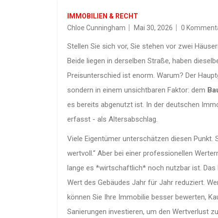
IMMOBILIEN & RECHT
Chloe Cunningham
Mai 30, 2026
0 Komment
Stellen Sie sich vor, Sie stehen vor zwei Häuse
Beide liegen in derselben Straße, haben diese
Preisunterschied ist enorm. Warum? Der Hauptgr
sondern in einem unsichtbaren Faktor: dem
Ba
es bereits abgenutzt ist. In der deutschen Imm
erfasst - als Altersabschlag.
Viele Eigentümer unterschätzen diesen Punkt. S
wertvoll.“ Aber bei einer professionellen Werter
lange es *wirtschaftlich* noch nutzbar ist. Das
Wert des Gebäudes Jahr für Jahr reduziert. We
können Sie Ihre Immobilie besser bewerten, Kau
Sanierungen investieren, um den Wertverlust z