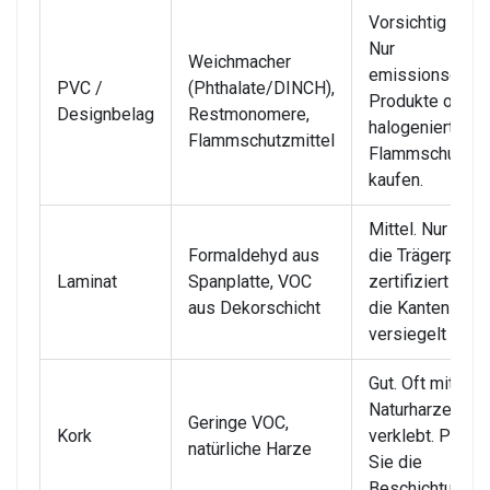
Vorsichtig wähl
Nur
Weichmacher
emissionsgeprü
PVC /
(Phthalate/DINCH),
Produkte ohne
Designbelag
Restmonomere,
halogenierte
Flammschutzmittel
Flammschutzmit
kaufen.
Mittel. Nur wen
Formaldehyd aus
die Trägerplatt
Laminat
Spanplatte, VOC
zertifiziert ist 
aus Dekorschicht
die Kanten
versiegelt sind.
Gut. Oft mit
Naturharzen
Geringe VOC,
Kork
verklebt. Prüfen
natürliche Harze
Sie die
Beschichtung.