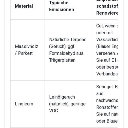
Typische
Material
schadstoffar
Emissionen
Renovieren
Gut, wenn geölt
oder mit
Natürliche Terpene
Wasserlack
Massivholz
(Geruch), ggf.
(Blauer Engel)
/ Parkett
Formaldehyd aus
versehen. Acht
Trägerplatten
Sie auf E1-Kla
oder besser be
Verbundparkett.
Sehr gut. Beste
aus
Leinölgeruch
nachwachsend
Linoleum
(natürlich), geringe
Rohstoffen. Ac
VOC
Sie auf naturep
oder Blauen Eng