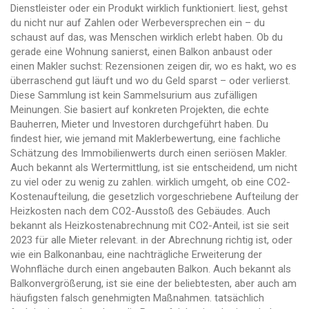
Dienstleister oder ein Produkt wirklich funktioniert.
liest, gehst
du nicht nur auf Zahlen oder Werbeversprechen ein – du
schaust auf das, was Menschen wirklich erlebt haben. Ob du
gerade eine Wohnung sanierst, einen Balkon anbaust oder
einen Makler suchst: Rezensionen zeigen dir, wo es hakt, wo es
überraschend gut läuft und wo du Geld sparst – oder verlierst.
Diese Sammlung ist kein Sammelsurium aus zufälligen
Meinungen. Sie basiert auf konkreten Projekten, die echte
Bauherren, Mieter und Investoren durchgeführt haben. Du
findest hier, wie jemand mit
Maklerbewertung
,
eine fachliche
Schätzung des Immobilienwerts durch einen seriösen Makler
.
Auch bekannt als
Wertermittlung
, ist sie entscheidend, um nicht
zu viel oder zu wenig zu zahlen.
wirklich umgeht, ob eine
CO2-
Kostenaufteilung
,
die gesetzlich vorgeschriebene Aufteilung der
Heizkosten nach dem CO2-Ausstoß des Gebäudes
. Auch
bekannt als
Heizkostenabrechnung mit CO2-Anteil
, ist sie seit
2023 für alle Mieter relevant.
in der Abrechnung richtig ist, oder
wie ein
Balkonanbau
,
eine nachträgliche Erweiterung der
Wohnfläche durch einen angebauten Balkon
. Auch bekannt als
Balkonvergrößerung
, ist sie eine der beliebtesten, aber auch am
häufigsten falsch genehmigten Maßnahmen.
tatsächlich