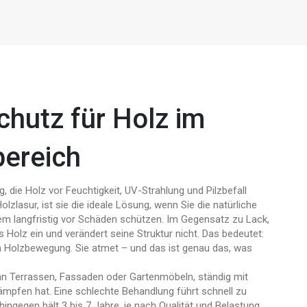
chutz für Holz im
bereich
, die Holz vor Feuchtigkeit, UV-Strahlung und Pilzbefall
olzlasur
, ist sie die ideale Lösung, wenn Sie die natürliche
em langfristig vor Schäden schützen.
Im Gegensatz zu Lack,
as Holz ein und verändert seine Struktur nicht. Das bedeutet:
rch Holzbewegung. Sie atmet – und das ist genau das, was
 an Terrassen, Fassaden oder Gartenmöbeln, ständig mit
pfen hat. Eine schlechte Behandlung führt schnell zu
ingegen hält 3 bis 7 Jahre, je nach Qualität und Belastung.