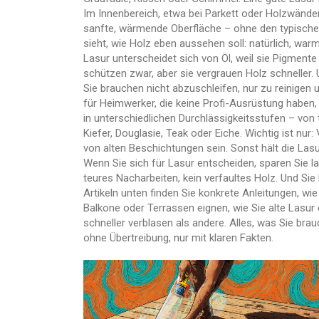
Im Innenbereich, etwa bei Parkett oder Holzwänden
sanfte, wärmende Oberfläche – ohne den typischen 
sieht, wie Holz eben aussehen soll: natürlich, warm
Lasur unterscheidet sich von Öl, weil sie Pigmente 
schützen zwar, aber sie vergrauen Holz schneller.
Sie brauchen nicht abzuschleifen, nur zu reinigen
für Heimwerker, die keine Profi-Ausrüstung haben, 
in unterschiedlichen Durchlässigkeitsstufen – von t
Kiefer, Douglasie, Teak oder Eiche. Wichtig ist nu
von alten Beschichtungen sein. Sonst hält die Lasu
Wenn Sie sich für Lasur entscheiden, sparen Sie lan
teures Nacharbeiten, kein verfaultes Holz. Und Sie
Artikeln unten finden Sie konkrete Anleitungen, wie
Balkone oder Terrassen eignen, wie Sie alte Las
schneller verblasen als andere. Alles, was Sie bra
ohne Übertreibung, nur mit klaren Fakten.