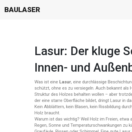
BAULASER
Lasur: Der kluge S
Innen- und Außen
Was ist eine
Lasur
,
eine durchlässige Beschichtung
schützt, ohne es zu versiegeln
. Auch bekannt als
H
Struktur des Holzes behalten wollen – aber trotzd
der eine starre Oberfläche bildet, dringt Lasur in d
Kein Abblättern, kein Blasen, kein Rissbildung du
Holz braucht.
Warum ist das wichtig? Weil Holz im Freien, etwa
Regen, Sonne und Temperaturschwankungen zu käm
Graufäule, Rissen oder Schimmel. Eine gute Lasur h