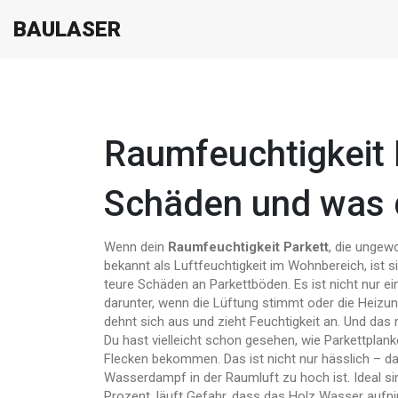
BAULASER
Raumfeuchtigkeit 
Schäden und was d
Wenn dein
Raumfeuchtigkeit Parkett
,
die ungewo
bekannt als
Luftfeuchtigkeit im Wohnbereich
, ist
teure Schäden an Parkettböden.
Es ist nicht nur e
darunter, wenn die Lüftung stimmt oder die Heizung f
dehnt sich aus und zieht Feuchtigkeit an. Und das 
Du hast vielleicht schon gesehen, wie Parkettplan
Flecken bekommen. Das ist nicht nur hässlich – da
Wasserdampf in der Raumluft
zu hoch ist. Ideal s
Prozent, läuft Gefahr, dass das Holz Wasser aufn