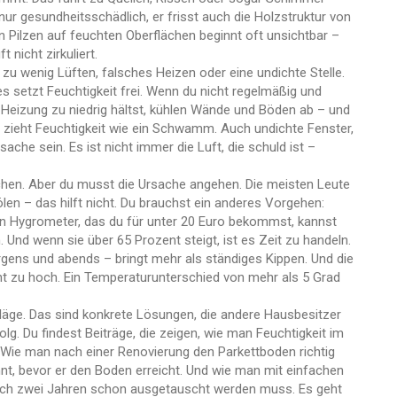
nur gesundheitsschädlich, er frisst auch die Holzstruktur von
 Pilzen auf feuchten Oberflächen
beginnt oft unsichtbar –
 nicht zirkuliert.
 zu wenig Lüften, falsches Heizen oder eine undichte Stelle.
 setzt Feuchtigkeit frei. Wenn du nicht regelmäßig und
ie Heizung zu niedrig hältst, kühlen Wände und Böden ab – und
en zieht Feuchtigkeit wie ein Schwamm. Auch undichte Fenster,
che sein. Es ist nicht immer die Luft, die schuld ist –
hen. Aber du musst die Ursache angehen. Die meisten Leute
ölen – das hilft nicht. Du brauchst ein anderes Vorgehen:
hen Hygrometer, das du für unter 20 Euro bekommst, kannst
Und wenn sie über 65 Prozent steigt, ist es Zeit zu handeln.
rgens und abends – bringt mehr als ständiges Kippen. Und die
icht zu hoch. Ein Temperaturunterschied von mehr als 5 Grad
hläge. Das sind konkrete Lösungen, die andere Hausbesitzer
g. Du findest Beiträge, die zeigen, wie man Feuchtigkeit im
Wie man nach einer Renovierung den Parkettboden richtig
t, bevor er den Boden erreicht. Und wie man mit einfachen
 nach zwei Jahren schon ausgetauscht werden muss. Es geht