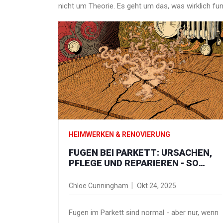
nicht um Theorie. Es geht um das, was wirklich fu
HEIMWERKEN & RENOVIERUNG
FUGEN BEI PARKETT: URSACHEN,
PFLEGE UND REPARIEREN - SO
VERMEIDEN UND BEHEBEN SIE
RISSE IM HOLZBODEN
Chloe Cunningham
Okt 24, 2025
Fugen im Parkett sind normal - aber nur, wenn