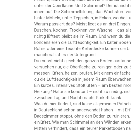
unter der Oberfläche. Und Schimmel? Der ist nicht 
innen auf. Die
Schimmelbildung
,
das Wachstum von
hinter Möbeln, unter Teppichen, in Ecken, wo die Luft
Warum passiert das? Meist liegt es an drei Dingen:
Duschen, Kochen, Trocknen von Wäsche – das alles
richtig lüftest, bleibt sie im Raum. Und wenn du d
kondensieren die Luftfeuchtigkeit. Ein kalter Bod
Rohre oder eine feuchte Kellerdecke können die Ursa
manchmal ist es der Untergrund.
Du musst nicht gleich den ganzen Boden austausc
versuchen nur, die Oberfläche zu reinigen oder zu 
messen, lüften, heizen, prüfen. Mit einem einfac
du die Luftfeuchtigkeit in jedem Raum überwachen. 
Ein kurzes, intensives Stoßlüften – am besten mo
Heizung? Halte sie konstant – nicht zu niedrig, n
zwischen Tag und Nacht macht Parkett krank.
Was du hier findest, sind keine allgemeinen Ratsc
in Deutschland schon angewendet haben – mit Erfol
Badezimmer stoppt, ohne den Boden zu ruinieren. 
einlüftet. Wie man Schimmel an den Wänden erkenn
Mitteln verhindert, dass ein teurer Parkettboden