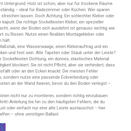
em Untergrund. Holz ist schön, aber nur für trockene Räume
eständig – ideal für Badezimmer oder Küchen. Wer sparen
ut streichen lassen. Doch Achtung: Ein schlechter Kleber oder
 kaputt. Die richtige
Sockelleisten Kleber
,
ein spezieller
ursacht, wenn der Boden sich ausdehnt
ist genauso wichtig wie
hrt zu Rissen. Nutze einen flexiblen Montagekleber oder
 hält.
 Maßstab, eine Wasserwaage, einen Kleberauftrag und ein
ken und fest sein. Alte Tapeten oder Staub unter der Leiste?
ie
Sockelleisten Dichtung
,
ein dünnes, elastisches Material
gkeit blockiert
. Sie ist nicht Pflicht, aber sie verhindert, dass
sfällt oder an den Ecken knackt. Die meisten Fehler
ab, sondern nutze eine passende Eckverbindung oder
eisten an der Wand fixieren, bevor du den Boden verlegst –
eisten nicht nur zu montieren, sondern richtig einzubauen.
ritt-Anleitung bis hin zu den häufigsten Fehlern, die du
st oder einfach nur eine alte Leiste austauschst – hier
helfen – ohne unnötigen Ballast.