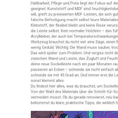
Haltbarkeit, Pflege und Preis
liegt der Fokus auf d
geeignet. Kunststoff und MDF sind feuchtigkeitsb
will, greift zu preiswerten MDF-Leisten, die sich g
falsche Befestigung macht selbst teure Materialien
Klebstoff, der flexibel bleibt und keine Risse ver
die Leiste selbst. Kein normaler Holzleim – das fü
Acrylkleber, der auch bei Temperaturschwankungen
Werkzeug brauchst du nicht viel: eine Säge, einen
wenig Geduld. Wichtig: Die Wand muss sauber, troc
Das wird später zum Problem. Und vergiss nicht d
zwischen Wand und Leiste, das Zugluft und Feuchti
deine neue Sockelleiste nach ein paar Monaten rau
passieren an Ecken – schneide sie nicht einfach 
schneide sie mit 45 Grad an. Und immer erst die L
sonst klemmt alles.
Du findest hier alles, was du brauchst, um Sockell
Von der Wahl des Materials über die Schritt-für-Sch
vermeiden musst. Ob du gerade renovierst, neu bau
bekommst du klare, praktische Tipps, die wirklich 