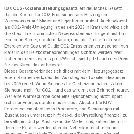
Das
CO2-Kostenaufteilungsgesetz
,
ein deutsches Gesetz,
das die Kosten für CO2-Emissionen aus Heizung und
Warmwasser auf Mieter und Eigentümer umlegt
. Auch bekannt
als
CO2-Preis-Umlegung
, ist es seit 2023 in Kraft und wirkt sich
direkt auf Ihre monatlichen Nebenkosten aus.
Es geht nicht um
eine neue Steuer, sondern darum, dass die Preise für fossile
Energien wie Gas und Öl, die CO2-Emissionen verursachen, nun
klarer in den Heizkostenabrechnungen sichtbar werden. Wer
früher nur den Gaspreis pro kWh sah, sieht jetzt auch den Preis
für das Klima, das er belastet.
Dieses Gesetz verbindet sich direkt mit dem
Heizungsgesetz
,
einem Rahmenwerk, das den Ausstieg aus fossilen Heizungen
bis 2045 regelt
. Wenn Sie eine alte Gasheizung haben, zahlen
Sie heute mehr für CO2 – und das wird mit der Zeit noch teurer.
Wer eine Wärmepumpe oder eine Hybridheizung nutzt, spart
nicht nur Energie, sondern auch diese Abgabe. Die
KfW-
Förderung
,
ein staatliches Programm, das Sanierungen mit
Zuschüssen unterstützt
hilft dabei, die Umstellung finanziell zu
bewältigen. Und ja: Auch wenn Sie Mieter sind, zahlen Sie mit –
denn die Kosten werden über die Nebenkostenabrechnung