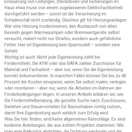
Erneuerung von Leitungen, Steckdosen und Sicherungen im
Haus
etwa muss von einem zugelassenen Elektrofachbetrieb
durchgeführt werden – sonst ist die Versicherung im
Schadensfall nicht zuständig. Gleiches gilt für Heizungsanlagen:
Wer eine
Heizung modernisieren
,
den Austausch von alten
Kesseln gegen Wärmepumpen oder Brennwertgeräte
selbst
versucht, riskiert nicht nur Strafen, sondern auch gefährliche
Fehler. Hier ist Eigenleistung kein Sparmodell – sondern eine
Gefahr.
Wichtig ist auch: Nicht jede Eigenleistung zählt bei
Fördermitteln. Die KfW oder das BAFA zahlen Zuschüsse für
Material und Facharbeit – aber nur, wenn Sie die Eigenleistung
korrekt dokumentieren. In manchen Fällen können Sie bis zu 40
Prozent der Kosten einsparen, wenn Sie selbst malen, verlegen
oder montieren – aber nur, wenn die Arbeiten im Rahmen der
Förderbedingungen liegen. In unseren Artikeln erklären wir, wie
Sie
Fördermittelberatung
,
die gezielte Suche nach Zuschüssen,
Darlehen und Steuervorteilen für Bauvorhaben
richtig nutzen,
damit Ihre Eigenleistung auch wirklich zum Erfolg wird.
Was Sie hier finden, sind keine allgemeinen Ratschläge. Es sind
konkrete Anleitungen, die aus echten Projekten stammen: Wie
man eine
Balkontür abdichten
,
die Dichtung wechseln und die