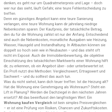
denken, es geht nur um Quadratmeterpreis und Lage – doch
wer nur das sieht, läuft Gefahr, eine teure Fehlentscheidung zu
treffen.
Denn ein günstiges Angebot kann eine teure Sanierung
verlangen, eine teure Wohnung kann dir jahrelang niedrige
Nebenkosten sparen. Der
Kaufpreis
,
der tatsächliche Betrag,
den du für die Wohnung zahlst
ist nur der Anfang. Entscheidend
sind auch die
Nebenkosten
,
monatliche Ausgaben wie Heizung,
Wasser, Hausgeld und Instandhaltung
. In Altbauten können sie
doppelt so hoch sein wie in Neubauten – und das steht oft
nicht im Exposé. Auch die
Immobilienbewertung
,
die objektive
Einschätzung des tatsächlichen Marktwerts einer Wohnung
hilft
dir, zu erkennen, ob ein Angebot über- oder unterbewertet ist.
Ein Profi nutzt drei Methoden: Vergleichswert, Ertragswert und
Sachwert – und du solltest das auch tun.
Was du nicht siehst, kann dich teuer treffen: Ist die Heizung alt?
Hat die Wohnung eine Genehmigung als Wohnraum? Steht ein
Lift in Planung? Werden die Dachziegel in den nächsten Jahren
ersetzt? All das beeinflusst den langfristigen Wert. Ein
Wohnung kaufen Vergleich
ist kein simples Preisvergleichen
– er ist eine Prüfung von Risiken, Chancen und Zukunftskosten.